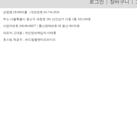
로그인
|
장바구니
|
상점명:(주)에버쿨 | 대표번호:02-716-2924
주소:서울특별시 용산구 새창로 181 선인상가 21동 2층 103,104호
사업자번호:106-86-06077 | 통신판매번호:제 용산 06135호
대표자:고대용 | 개인정보책입자:이태훈
호스팅 제공자 : ㈜드림웹엔터프라이즈